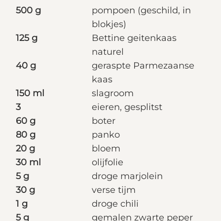
500 g
pompoen (geschild, in
blokjes)
125 g
Bettine geitenkaas
naturel
40 g
geraspte Parmezaanse
kaas
150 ml
slagroom
3
eieren, gesplitst
60 g
boter
80 g
panko
20 g
bloem
30 ml
olijfolie
5 g
droge marjolein
30 g
verse tijm
1 g
droge chili
5 g
gemalen zwarte peper