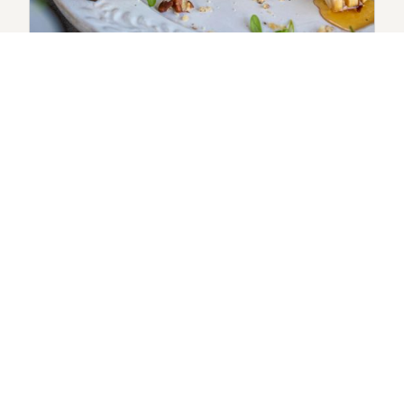
#BETTINERECEPTEN
TOSTI MET BETTINE NATUREL
GEITENKAAS, WALNOTEN EN
HONING