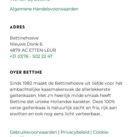
Algemene Handelsvoorwaarden
ADRES
Bettinehoeve
Nieuwe Donk 6
4879 AC ETTEN-LEUR
+31 (0)76 - 502 22 47
OVER BETTINE
Sinds 1982 maakt de Bettinehoeve uit liefde voor het
ambachtelijke kaasmakersvak de allerlekkerste
geitenkazen. Met z'n heerlijk milde smaak heeft
Bettine dat unieke Hollandse karakter. Deze 100%
verse geitenkaas is natuurlijk zacht en fris, rijk aan
eiwitten en ook nog eens licht verteerbaar.
Gebruiksvoorwaarden
|
Privacybeleid
|
Cookie-