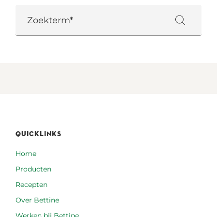
Suchen
QUICKLINKS
Home
Producten
Recepten
Over Bettine
Werken bij Bettine