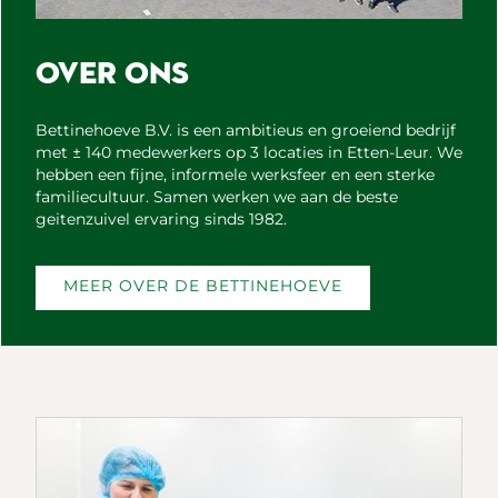
OVER ONS
Bettinehoeve B.V. is een ambitieus en groeiend bedrijf
met ± 140 medewerkers op 3 locaties in Etten-Leur. We
hebben een fijne, informele werksfeer en een sterke
familiecultuur. Samen werken we aan de beste
geitenzuivel ervaring sinds 1982.
MEER OVER DE BETTINEHOEVE