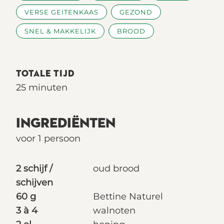
VERSE GEITENKAAS
GEZOND
SNEL & MAKKELIJK
BROOD
TOTALE TIJD
25 minuten
INGREDIËNTEN
voor 1 persoon
2 schijf /
oud brood
schijven
60 g
Bettine Naturel
3 à 4
walnoten