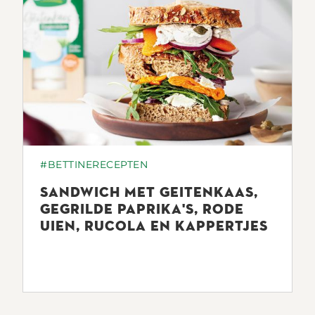
#BETTINERECEPTEN
SANDWICH MET GEITENKAAS,
GEGRILDE PAPRIKA'S, RODE
UIEN, RUCOLA EN KAPPERTJES