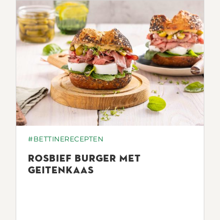
#BETTINERECEPTEN
ROSBIEF BURGER MET
GEITENKAAS