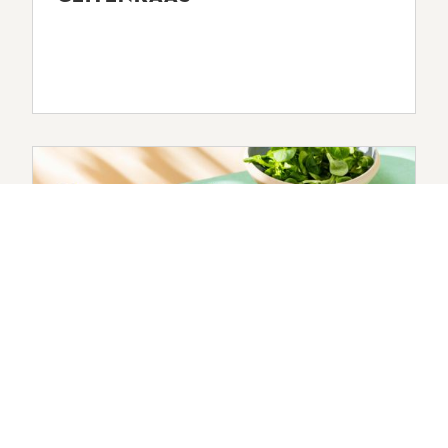
#BETTINERECEPTEN