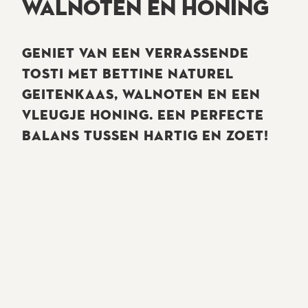
WALNOTEN EN HONING
GENIET VAN EEN VERRASSENDE
TOSTI MET BETTINE NATUREL
GEITENKAAS, WALNOTEN EN EEN
VLEUGJE HONING. EEN PERFECTE
BALANS TUSSEN HARTIG EN ZOET!