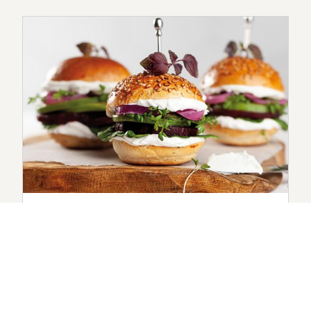
#RECEPTENVOORPROFESSIONALS
MINI BURGERS MET RODE BIET,
GEITENKAAS, AVOCADO,
SPINAZIE EN GEMARINEERDE
RODE UIEN