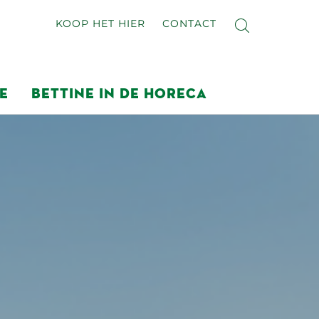
KOOP HET HIER
CONTACT
E
BETTINE IN DE HORECA