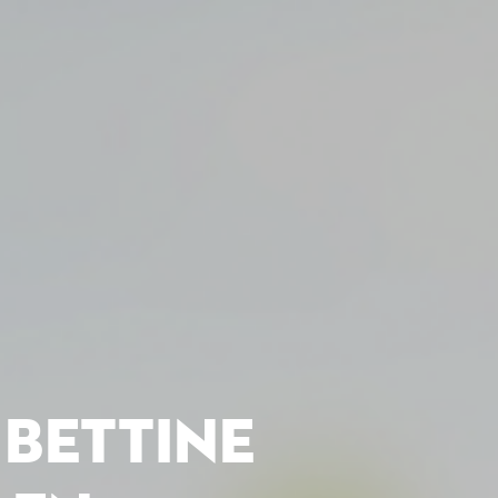
 BETTINE