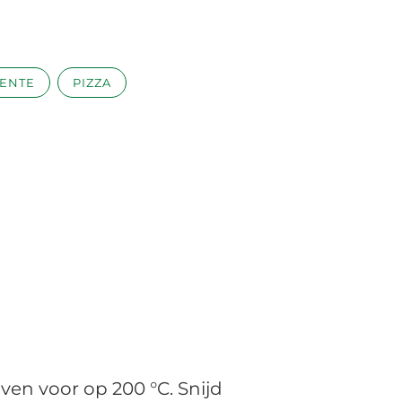
ENTE
PIZZA
en voor op 200 °C. Snijd