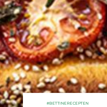
#BETTINERECEPTEN