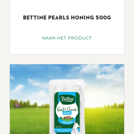
BETTINE PEARLS HONING 500G
NAAR HET PRODUCT