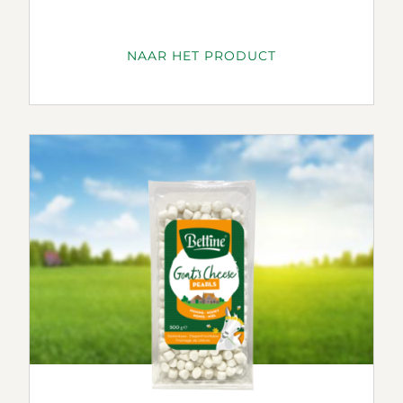
NAAR HET PRODUCT