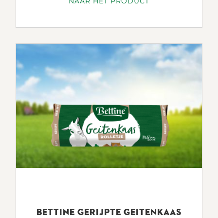
NAAR HET PRODUCT
BETTINE GERIJPTE GEITENKAAS