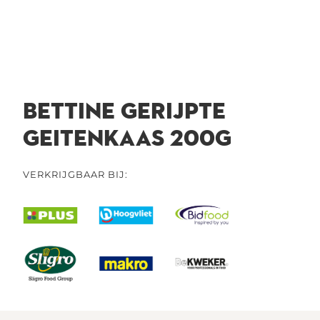
BETTINE GERIJPTE
GEITENKAAS 200G
VERKRIJGBAAR BIJ: