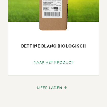
BETTINE BLANC BIOLOGISCH
NAAR HET PRODUCT
MEER LADEN