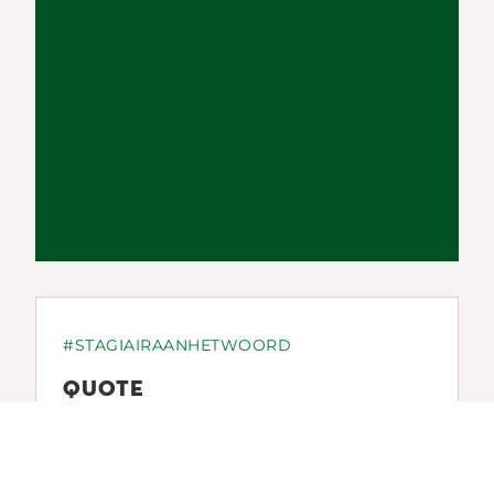
#STAGIAIRAANHETWOORD
QUOTE
"Bettinehoeve heeft veel mogelijkheden om
mezelf te ontdekken! Het is een levendige
omgeving waar altijd iets te beleven valt. Mijn