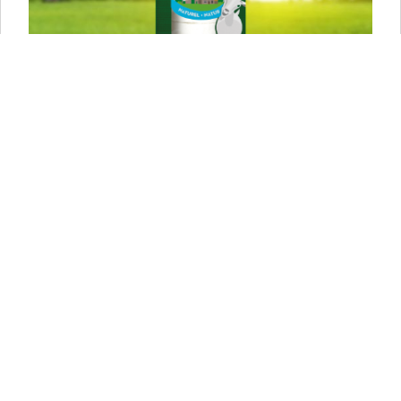
BETTINE NATUREL 125G
In Bettine Naturel proef je de natuurlijke smaak van
geitenkaas. Mild en puur, vol eiwitten en vitaminen.
Laat de frisromige kaas smelten in je mond en geniet.
Heerlijk om puur te eten, of als smeuïge smaakmaker
in je favoriete gerechten. Bettine geitenkaas naturel
won tijdens het internationale kaasconcours in
Nantwich een zilveren award.
NAAR HET PRODUCT