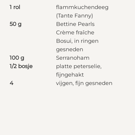
1 rol
flammkuchendeeg
(Tante Fanny)
50 g
Bettine Pearls
Crème fraîche
Bosui, in ringen
gesneden
100 g
Serranoham
1/2 bosje
platte peterselie,
fijngehakt
4
vijgen, fijn gesneden