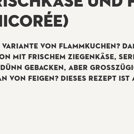
RISCHKÄSE UND 
HICORÉE)
E VARIANTE VON FLAMMKUCHEN? DA
ION MIT FRISCHEM ZIEGENKÄSE, S
DÜNN GEBACKEN, ABER GROSSZÜGIG B
N VON FEIGEN? DIESES REZEPT IST 