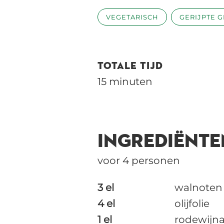
VEGETARISCH
GERIJPTE 
TOTALE TIJD
15 minuten
INGREDIËNTE
voor 4 personen
3 el
walnoten
4 el
olijfolie
1 el
rodewijna