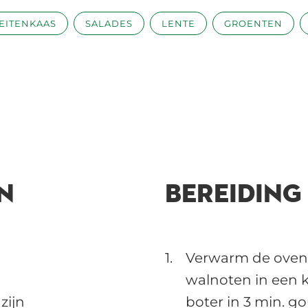
GEITENKAAS
SALADES
LENTE
GROENTEN
N
BEREIDING
Verwarm de ovengr
walnoten in een 
zijn
boter in 3 min. g