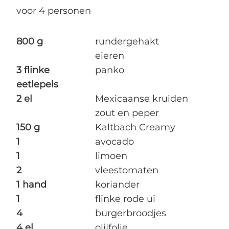
voor 4 personen
800 g
rundergehakt
eieren
3 flinke
panko
eetlepels
2 el
Mexicaanse kruiden
zout en peper
150 g
Kaltbach Creamy
1
avocado
1
limoen
2
vleestomaten
1 hand
koriander
1
flinke rode ui
4
burgerbroodjes
4 el
olijfolie