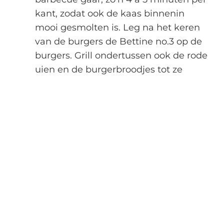
kant, zodat ook de kaas binnenin
mooi gesmolten is. Leg na het keren
van de burgers de Bettine no.3 op de
burgers. Grill ondertussen ook de rode
uien en de burgerbroodjes tot ze
mooie streepjes hebben.
Beleg de onderste helften van de
broodjes achtereenvolgens met
tomaat, gegrilde ui, de Kaltbach
burger met Bettine No3. Verdeel de
zure room en guacamole erover en
dek af met de bovenkant van de
broodjes.