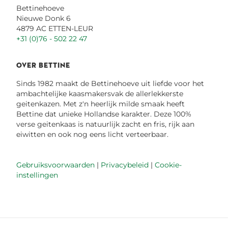
Bettinehoeve
Nieuwe Donk 6
4879 AC ETTEN-LEUR
+31 (0)76 - 502 22 47
OVER BETTINE
Sinds 1982 maakt de Bettinehoeve uit liefde voor het
ambachtelijke kaasmakersvak de allerlekkerste
geitenkazen. Met z'n heerlijk milde smaak heeft
Bettine dat unieke Hollandse karakter. Deze 100%
verse geitenkaas is natuurlijk zacht en fris, rijk aan
eiwitten en ook nog eens licht verteerbaar.
Gebruiksvoorwaarden
|
Privacybeleid
|
Cookie-
instellingen