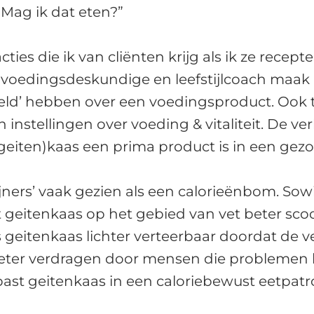
“Mag ik dat eten?”
cties die ik van cliënten krijg als ik ze recep
 voedingsdeskundige en leefstijlcoach maak
d’ hebben over een voedingsproduct. Ook tij
en instellingen over voeding & vitaliteit. De v
 (geiten)kaas een prima product is in een gezon
jners’ vaak gezien als een calorieënbom. Sow
at geitenkaas op het gebied van vet beter sco
 geitenkaas lichter verteerbaar doordat de ve
beter verdragen door mensen die probleme
ast geitenkaas in een caloriebewust eetpatr