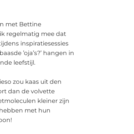
ten met Bettine
 ik regelmatig mee dat
dens inspiratiesessies
erbaasde ’oja’s?’ hangen in
de leefstijl.
ieso zou kaas uit den
ort dan de volvette
tmoleculen kleiner zijn
n hebben met hun
oon!