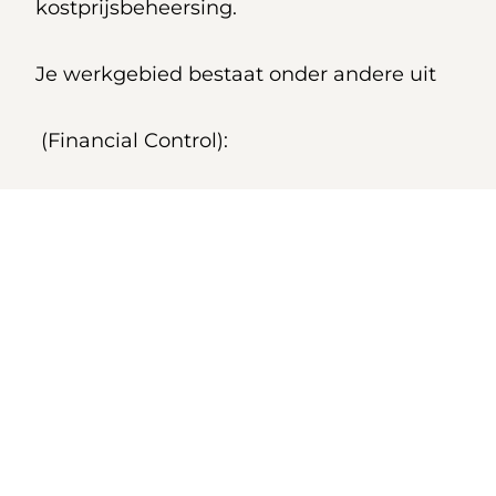
kostprijsbeheersing.
Je werkgebied bestaat onder andere uit
(Financial Control):
Verantwoordelijk voor
grootboekbeheer, balansposities,
aansluitingen in FA en intercompany
afstemmingen
Voorbereiden van maand-, kwartaal-
en jaarafsluitingen en het opstellen
van financiële rapportages (intern en
richting Emmi Zwitserland via
OneStream)
Rapporteren volgens lokale en Swiss