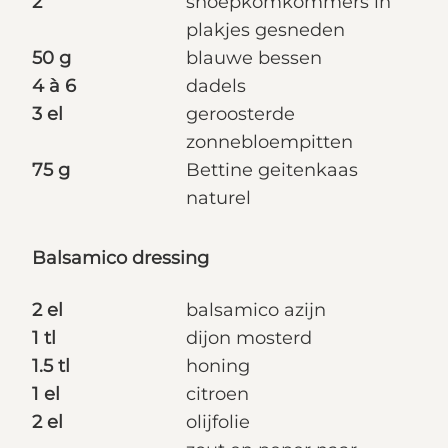
2
snoepkomkommers in
plakjes gesneden
50 g
blauwe bessen
4 à 6
dadels
3 el
geroosterde
zonnebloempitten
75 g
Bettine geitenkaas
naturel
Balsamico dressing
2 el
balsamico azijn
1 tl
dijon mosterd
1.5 tl
honing
1 el
citroen
2 el
olijfolie