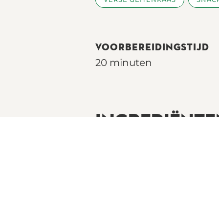
VOORBEREIDINGSTIJD
20 minuten
INGREDIËNTE
voor 4 personen
1
padron p
3 el
groene ol
(met knof
100 g
Bettine g