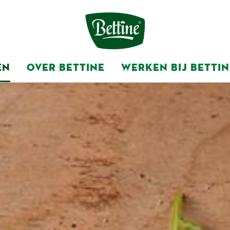
EN
OVER BETTINE
WERKEN BIJ BETTIN