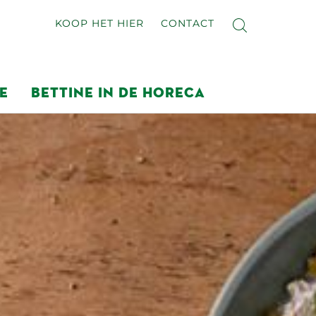
KOOP HET HIER
CONTACT
E
BETTINE IN DE HORECA