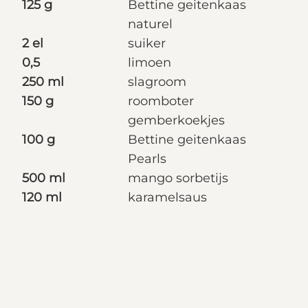
125 g
Bettine geitenkaas
naturel
2 el
suiker
0,5
limoen
250 ml
slagroom
150 g
roomboter
gemberkoekjes
100 g
Bettine geitenkaas
Pearls
500 ml
mango sorbetijs
120 ml
karamelsaus