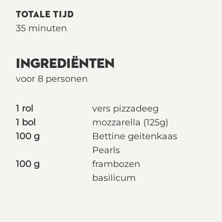
TOTALE TIJD
35 minuten
INGREDIËNTEN
voor 8 personen
1 rol
vers pizzadeeg
1 bol
mozzarella (125g)
100 g
Bettine geitenkaas
Pearls
100 g
frambozen
basilicum