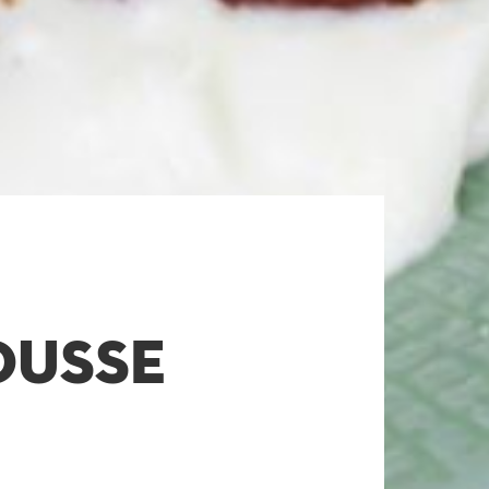
OUSSE