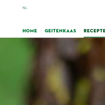
NL
HOME
GEITENKAAS
RECEPT