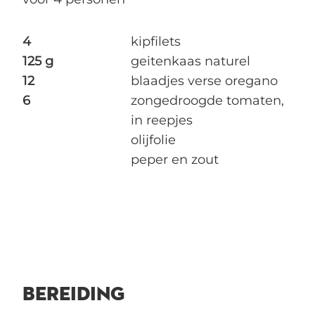
4
kipfilets
125 g
geitenkaas naturel
12
blaadjes verse oregano
6
zongedroogde tomaten,
in reepjes
olijfolie
peper en zout
BEREIDING