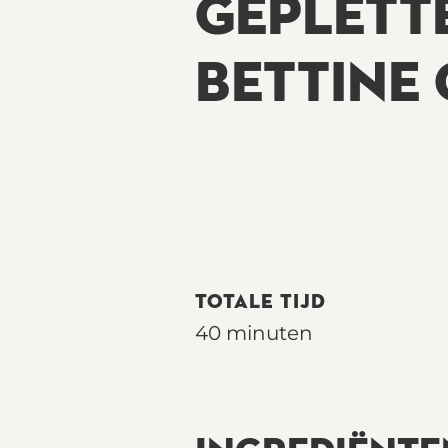
GEPLETT
BETTINE 
TOTALE TIJD
40 minuten