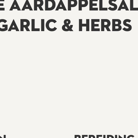
E AARDAPPELSA
GARLIC & HERBS