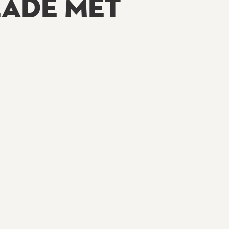
LADE MET