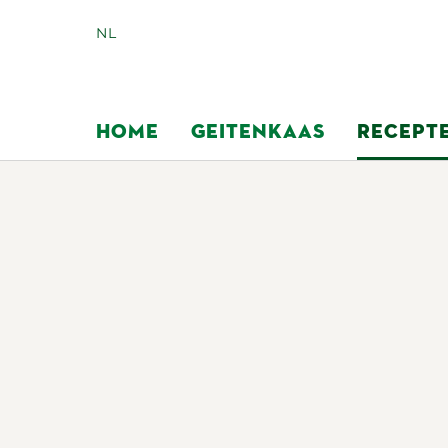
NL
HOME
GEITENKAAS
RECEPT