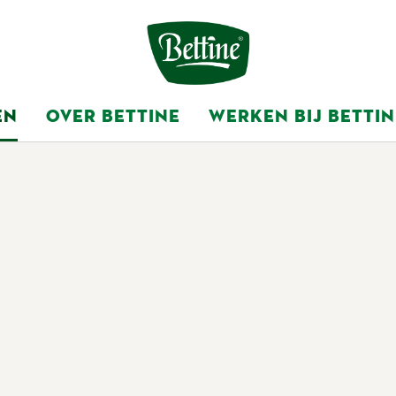
EN
OVER BETTINE
WERKEN BIJ BETTIN