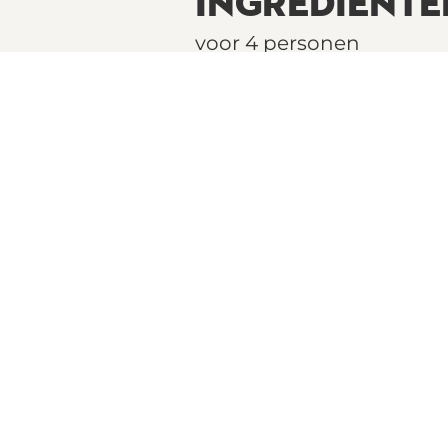
INGREDIËNTE
voor 4 personen
500 g
krieltjes
1
rode ui
2 el
rode wijn
1
komkom
1 klein bosje
bieslook
1 klein bosje
platte pet
2 el
olijfolie +
75 g
rucolavel
100 g
Bettine Ga
Zout en 