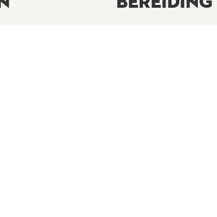
N
BEREIDING
Verwarm de oven 
azijn
mer
Was de krieltjes 
water aan de koo
erselie
voor.
 extra
dsla melange
Snijd ondertussen
rlic & Herbs
meng met de rode
peper naar smaak
zout.