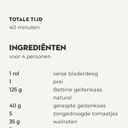
TOTALE TIJD
40 minuten
INGREDIËNTEN
voor 4 personen
1 rol
verse bladerdeeg
1
prei
125 g
Bettine geitenkaas
naturel
40 g
geraspte geitenkaas
5
zongedroogde tomaatjes
35 g
walnoten