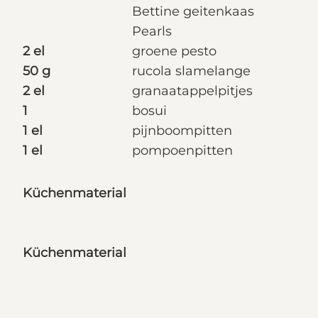
Bettine geitenkaas
Pearls
2 el
groene pesto
50 g
rucola slamelange
2 el
granaatappelpitjes
1
bosui
1 el
pijnboompitten
1 el
pompoenpitten
Küchenmaterial
Küchenmaterial