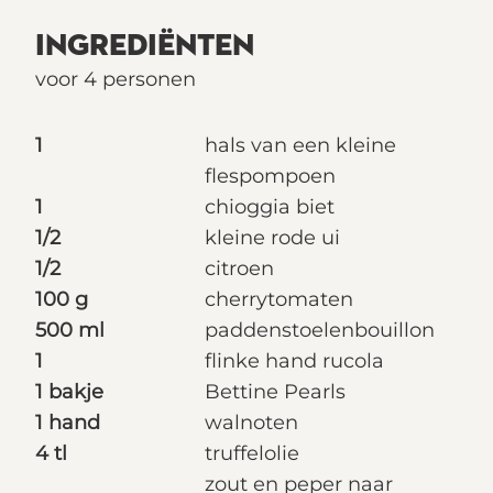
INGREDIËNTEN
voor 4 personen
1
hals van een kleine
flespompoen
1
chioggia biet
1/2
kleine rode ui
1/2
citroen
100 g
cherrytomaten
500 ml
paddenstoelenbouillon
1
flinke hand rucola
1 bakje
Bettine Pearls
1 hand
walnoten
4 tl
truffelolie
zout en peper naar