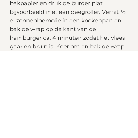
bakpapier en druk de burger plat,
bijvoorbeeld met een deegroller. Verhit ½
el zonnebloemolie in een koekenpan en
bak de wrap op de kant van de
hamburger ca. 4 minuten zodat het vlees
gaar en bruin is. Keer om en bak de wrap
nog 30 seconden. Bereid op deze manier
alle 4 de wraps. Als je een grillplaat hebt
kun je uiteraard meerdere wraps
tegelijkertijd bereiden.
3. Meng tussendoor de avocado met het
limoensap. Leg de wraps op borden en
top met wat van het tomatenmengsel,
avocado, de rest van de koriander en de
jalapeño. Bestrooi met de Bettine Pearls