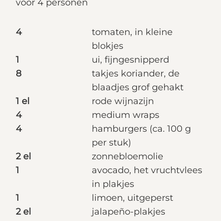
voor 4 personen
4
tomaten, in kleine
blokjes
1
ui, fijngesnipperd
8
takjes koriander, de
blaadjes grof gehakt
1 el
rode wijnazijn
4
medium wraps
4
hamburgers (ca. 100 g
per stuk)
2 el
zonnebloemolie
1
avocado, het vruchtvlees
in plakjes
1
limoen, uitgeperst
2 el
jalapeño-plakjes