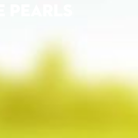
E PEARLS