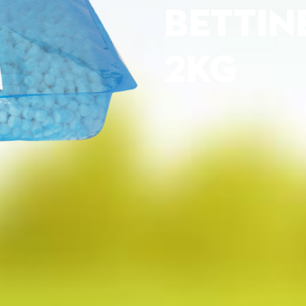
BETTIN
2KG