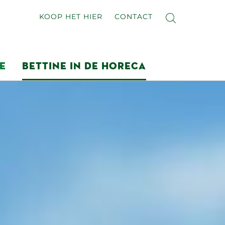
KOOP HET HIER
CONTACT
E
BETTINE IN DE HORECA