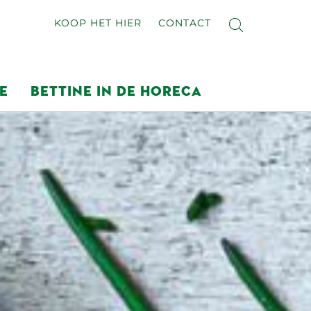
KOOP HET HIER
CONTACT
E
BETTINE IN DE HORECA