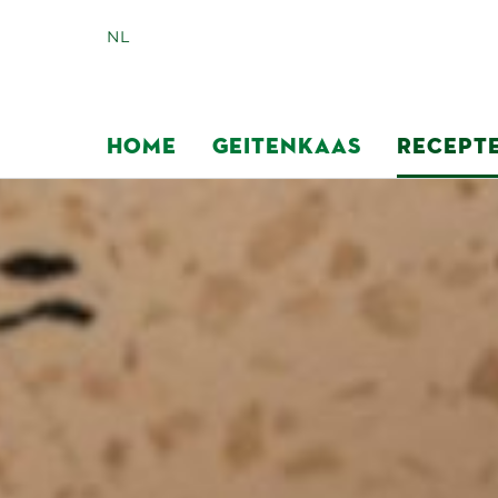
NL
HOME
GEITENKAAS
RECEPT