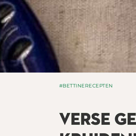
#BETTINERECEPTEN
VERSE G