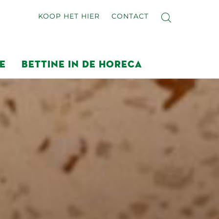
KOOP HET HIER
CONTACT
E
BETTINE IN DE HORECA