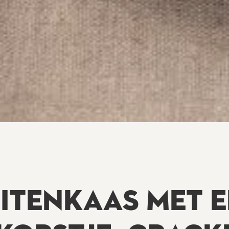
EITENKAAS MET 