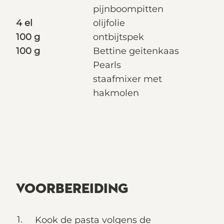
pijnboompitten
4 el
olijfolie
100 g
ontbijtspek
100 g
Bettine geitenkaas
Pearls
staafmixer met
hakmolen
VOORBEREIDING
Kook de pasta volgens de