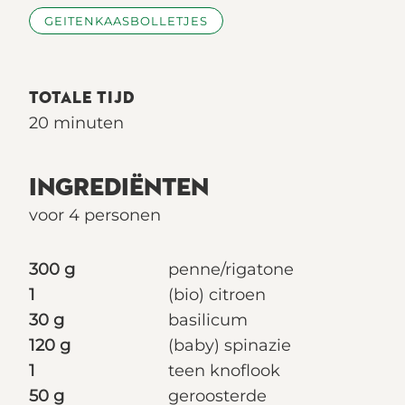
GEITENKAASBOLLETJES
TOTALE TIJD
20 minuten
INGREDIËNTEN
voor 4 personen
300 g
penne/rigatone
1
(bio) citroen
30 g
basilicum
120 g
(baby) spinazie
1
teen knoflook
50 g
geroosterde