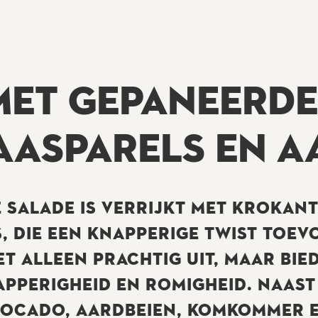
MET GEPANEERDE
AASPARELS EN A
 SALADE IS VERRIJKT MET KROKAN
, DIE EEN KNAPPERIGE TWIST TOEV
IET ALLEEN PRACHTIG UIT, MAAR BIE
PPERIGHEID EN ROMIGHEID. NAAST
AVOCADO, AARDBEIEN, KOMKOMMER 