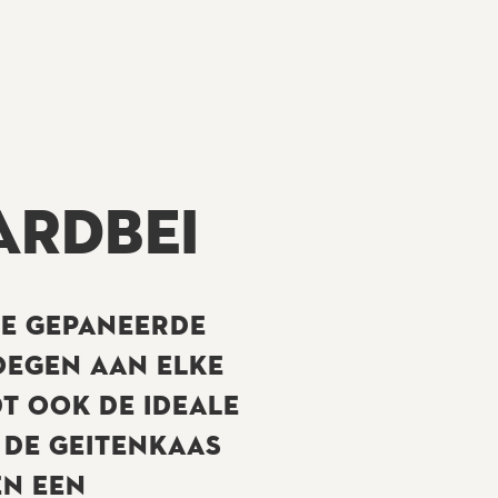
ARDBEI
TE GEPANEERDE
OEGEN AAN ELKE
DT OOK DE IDEALE
 DE GEITENKAAS
EN EEN