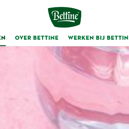
EN
OVER BETTINE
WERKEN BIJ BETTIN