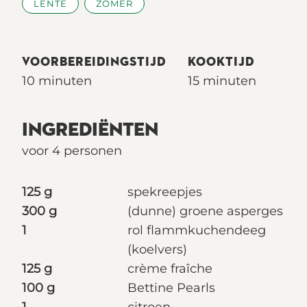
LENTE
ZOMER
VOORBEREIDINGSTIJD
KOOKTIJD
10 minuten
15 minuten
INGREDIËNTEN
voor 4 personen
125 g
spekreepjes
300 g
(dunne) groene asperges
1
rol flammkuchendeeg
(koelvers)
125 g
crème fraîche
100 g
Bettine Pearls