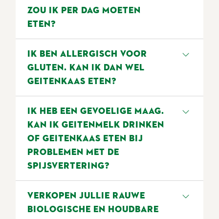
aan andere bedrijven.
voor puppy's! Veel hondenfokkers
ZOU IK PER DAG MOETEN
voeden hun puppy's met
ETEN?
geitenmelk om mooie en gezonde
afstammelingen te krijgen. De
Volgens de nieuwe richtlijnen over
IK BEN ALLERGISCH VOOR
honden hebben bij het drinken van
gezonde voeding van de
GLUTEN. KAN IK DAN WEL
geitenmelk minder last van
Gezondheidsraad, moet men 2 tot
GEITENKAAS ETEN?
diarree.
3 porties zuivel per dag binnen
krijgen. Dit kan melk, yoghurt,
Ja, dat kan, want geitenkaas bevat
IK HEB EEN GEVOELIGE MAAG.
kwark en (geiten)kaas zijn.
geen gluten.
KAN IK GEITENMELK DRINKEN
OF GEITENKAAS ETEN BIJ
PROBLEMEN MET DE
SPIJSVERTERING?
Geitenmelk is geen geneesmiddel,
VERKOPEN JULLIE RAUWE
maar een gezonde natuurlijke
BIOLOGISCHE EN HOUDBARE
zuivelmelk met het extra voordeel