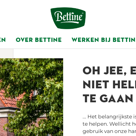
EN
OVER BETTINE
WERKEN BIJ BETTIN
OH JEE, E
NIET HE
TE GAAN
... Het belangrijkste
te helpen. Wellicht 
gebruik van onze han