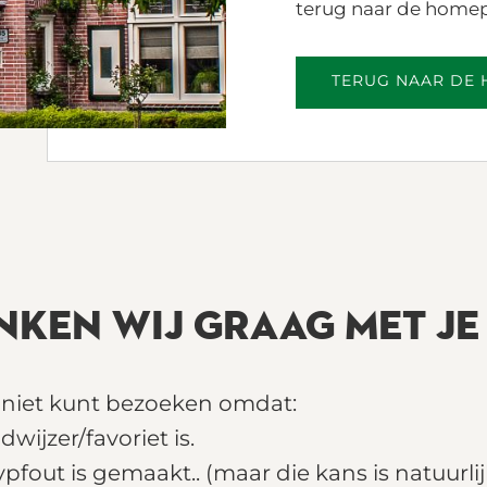
terug naar de home
TERUG NAAR DE
NKEN WIJ GRAAG MET JE
a niet kunt bezoeken omdat:
wijzer/favoriet is.
pfout is gemaakt.. (maar die kans is natuurlijk