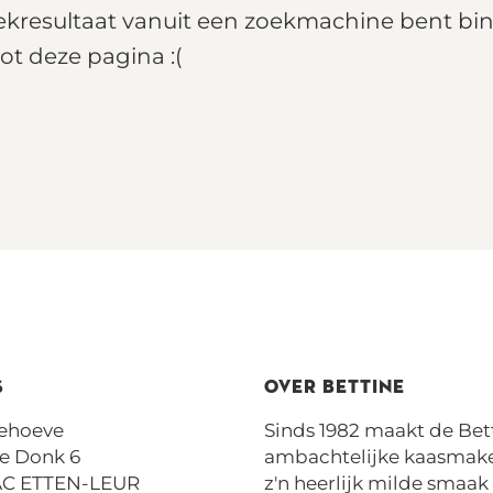
oekresultaat vanuit een zoekmachine bent 
ot deze pagina :(
S
OVER BETTINE
nehoeve
Sinds 1982 maakt de Bett
e Donk 6
ambachtelijke kaasmaker
AC ETTEN-LEUR
z'n heerlijk milde smaak