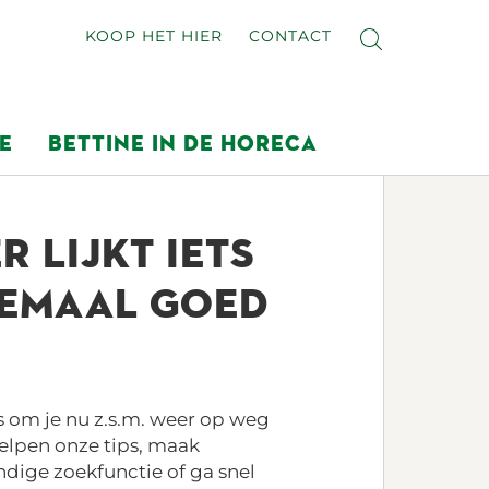
KOOP HET HIER
CONTACT
E
BETTINE IN DE HORECA
R LIJKT IETS
LEMAAL GOED
 is om je nu z.s.m. weer op weg
helpen onze tips, maak
dige zoekfunctie of ga snel