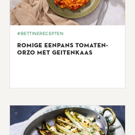
#BETTINERECEPTEN
ROMIGE EENPANS TOMATEN-
ORZO MET GEITENKAAS