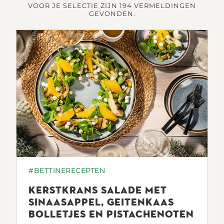
VOOR JE SELECTIE ZIJN 194 VERMELDINGEN
GEVONDEN.
#BETTINERECEPTEN
KERSTKRANS SALADE MET
SINAASAPPEL, GEITENKAAS
BOLLETJES EN PISTACHENOTEN