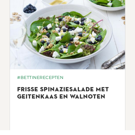
#BETTINERECEPTEN
FRISSE SPINAZIESALADE MET
GEITENKAAS EN WALNOTEN