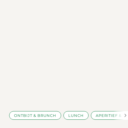
Naa
ONTBIJT & BRUNCH
LUNCH
APERITIEF & 
link
schu