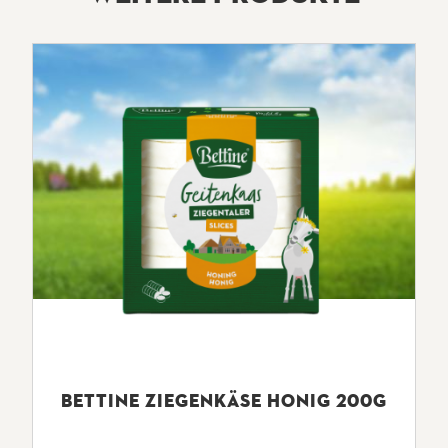
100G ENTHALTEN:
ENERGIE /
1150 KJ (275 KCAL)
BRENNWERT
FETT
22.0G
davon gesättigte
17.0g
Fettsäuren
BETTINE ZIEGENKÄSE HONIG 200G
KOHLENHYDRATE
3.1G