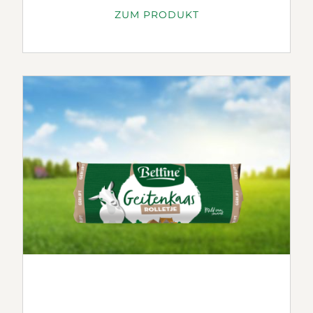
ZUM PRODUKT
davon Zucker
0.0g
EIWEISS
16.5G
SALZ
1.3G
NETTOFÜLLMENGE
2x60g
PRODUKTEIGENSCHAFTEN
ZIEGENFRISCHKÄSE