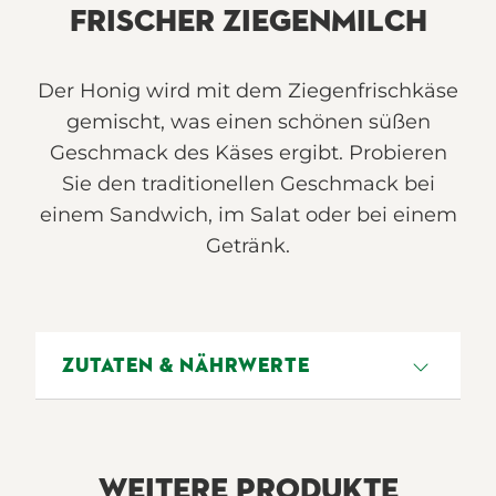
FRISCHER ZIEGENMILCH
Der Honig wird mit dem Ziegenfrischkäse
gemischt, was einen schönen süßen
Geschmack des Käses ergibt. Probieren
Sie den traditionellen Geschmack bei
einem Sandwich, im Salat oder bei einem
Getränk.
ZUTATEN & NÄHRWERTE
Pasteurisierter Ziegenmilch, Honig 12%,
Salz, Konservierungsstoff (E202),
Säurewecker, Mikrobielles Lab.
WEITERE PRODUKTE