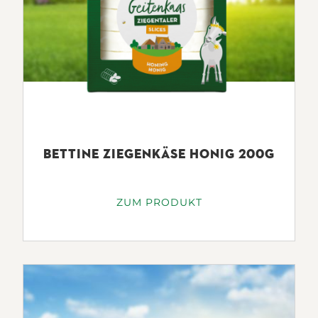
100G ENTHALTEN:
ENERGIE /
1034 KJ (247 KCAL)
BRENNWERT
FETT
19.2G
BETTINE ZIEGENKÄSE HONIG 200G
davon gesättigte
12.8g
ZUM PRODUKT
Fettsäuren
KOHLENHYDRATE
2.3G
davon Zucker
0.1g