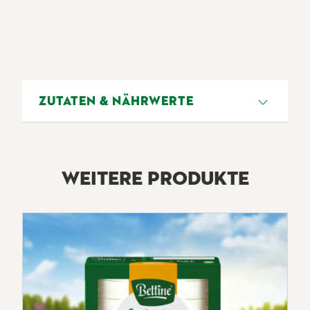
ZUTATEN & NÄHRWERTE
Ziegenkäse (pasteurisierte Ziegen
milch
(EU-Ursprung), Salz, Konservierungsmittel
(E202), Milchsäure, mikrobielles Lab), 33%
WEITERE PRODUKTE
Speck (Schweinefleisch, Wasser, Salz,
Glukosesirup, natürliches Aroma,
Antioxidationsmittel (E301),
Konservierungsmittel (E250), Rauch),
Gewürze.