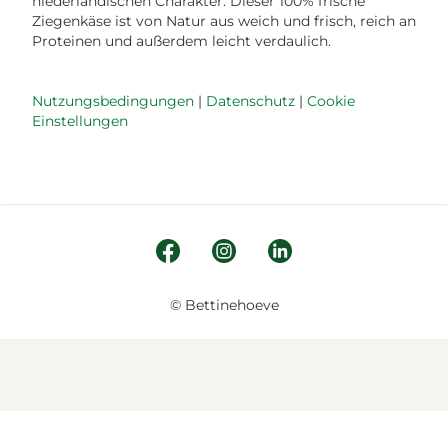
niederländischen Charakter. Dieser 100% frische
Ziegenkäse ist von Natur aus weich und frisch, reich an
Proteinen und außerdem leicht verdaulich.
Nutzungsbedingungen
|
Datenschutz
|
Cookie
Einstellungen
© Bettinehoeve
WIR RESPEKTIEREN DEINE PRIVATSPHÄRE
MEINE AUSWAHL BESTÄTIGEN
Unsere Website verwendet Cookies und Analyse-Tools,
damit du das beste Erlebnis auf unserer Website