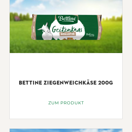
EIWEISS
16.2G
SALZ
1.99G
NETTOFÜLLMENGE
8x30g
BETTINE ZIEGENWEICHKÄSE 200G
ZUM PRODUKT