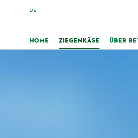
DE
HOME
ZIEGENKÄSE
ÜBER BE