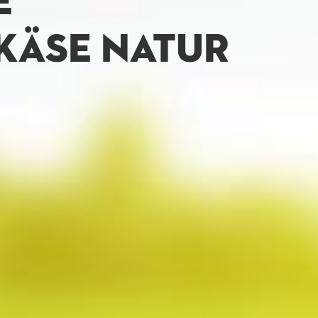
E
KÄSE NATUR