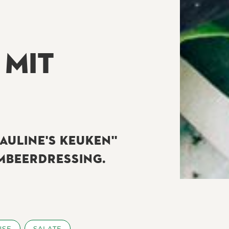
 MIT
AULINE'S KEUKEN''
MBEERDRESSING.
ÜSE
SALATE