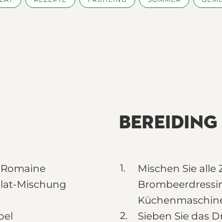
BEREIDING
 Romaine
Mischen Sie alle 
alat-Mischung
Brombeerdressin
Küchenmaschine, 
bel
Sieben Sie das D