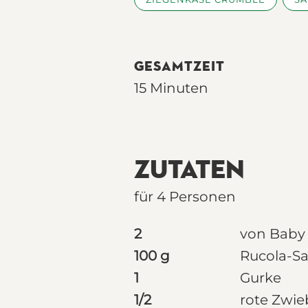
GESAMTZEIT
15 Minuten
ZUTATEN
für 4 Personen
2
von Baby
100 g
Rucola-S
1
Gurke
1/2
rote Zwie