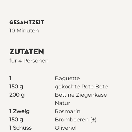
GESAMTZEIT
10 Minuten
ZUTATEN
für 4 Personen
1
Baguette
150 g
gekochte Rote Bete
200 g
Bettine Ziegenkäse
Natur
1 Zweig
Rosmarin
150 g
Brombeeren (±)
1 Schuss
Olivenöl