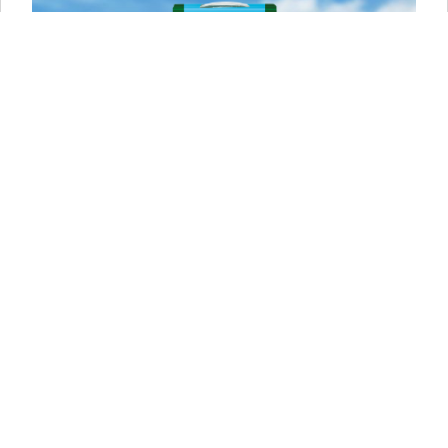
BETTINE PEARLS 100G
Mit den Bettine Ziegenkäse Pearls Naturel dekorieren
Sie Ihr Essen und verwöhnen Ihre
Geschmacksknospen. Diese kleinen
Geschmacksbomben machen Ihre Lieblingsgerichte
im Handumdrehen noch leckerer. Streuen Sie sie auf
Ihren Salat, Ihre Pizza, Pasta oder Suppe und genießen
Sie ihren unverwechselbaren frischen und milden
Geschmack. Hergestellt aus 100% natürlicher und
pasteurisierter Ziegenmilch. Praktisch für den