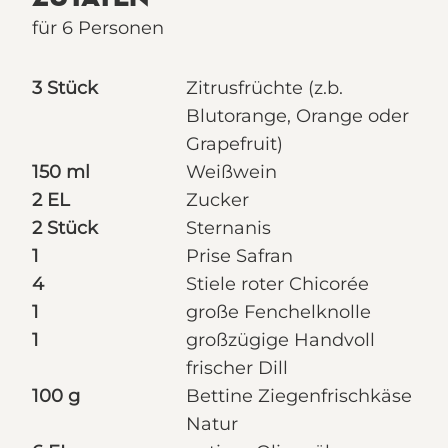
für 6 Personen
3 Stück
Zitrusfrüchte (z.b.
Blutorange, Orange oder
Grapefruit)
150 ml
Weißwein
2 EL
Zucker
2 Stück
Sternanis
1
Prise Safran
4
Stiele roter Chicorée
1
große Fenchelknolle
1
großzügige Handvoll
frischer Dill
100 g
Bettine Ziegenfrischkäse
Natur