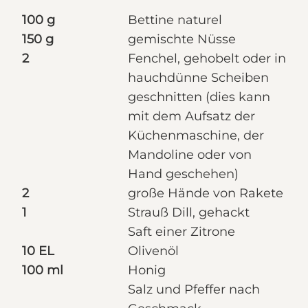
100 g
Bettine naturel
150 g
gemischte Nüsse
2
Fenchel, gehobelt oder in
hauchdünne Scheiben
geschnitten (dies kann
mit dem Aufsatz der
Küchenmaschine, der
Mandoline oder von
Hand geschehen)
2
große Hände von Rakete
1
Strauß Dill, gehackt
Saft einer Zitrone
10 EL
Olivenöl
100 ml
Honig
Salz und Pfeffer nach