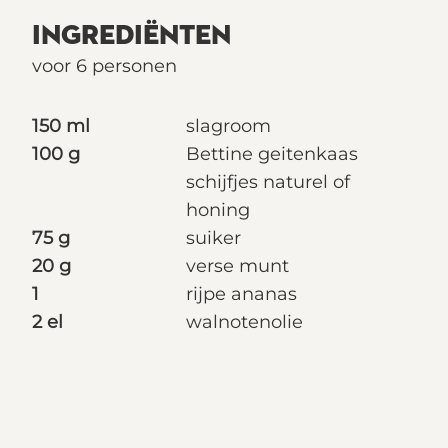
INGREDIËNTEN
voor 6 personen
150 ml
slagroom
100 g
Bettine geitenkaas
schijfjes naturel of
honing
75 g
suiker
20 g
verse munt
1
rijpe ananas
2 el
walnotenolie