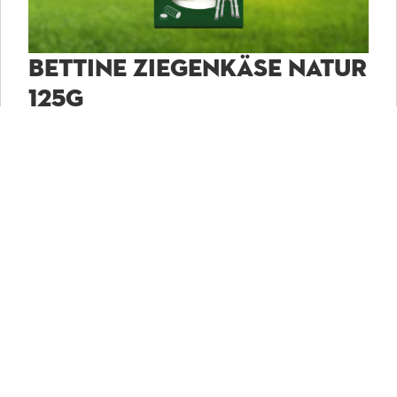
BETTINE ZIEGENKÄSE NATUR
125G
In Bettine Naturel schmecken Sie den natürlichen
Geschmack von Ziegenkäse. Mild und rein, voll von
Proteinen und Vitaminen. Lassen Sie sich den frischen,
cremigen Käse auf der Zunge zergehen und genießen
Sie ihn. Köstlich zum puren Verzehr oder als cremige
Würze in Ihren Lieblingsgerichten. Der Bettine
Ziegenfrischkäse in sieben praktischen,
vorgeschnittenen Scheiben.
ZUM PRODUKT