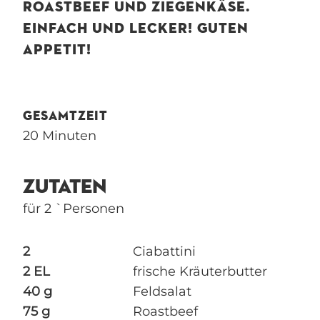
ROASTBEEF UND ZIEGENKÄSE.
EINFACH UND LECKER! GUTEN
APPETIT!
GESAMTZEIT
20 Minuten
ZUTATEN
für 2 `Personen
2
Ciabattini
2 EL
frische Kräuterbutter
40 g
Feldsalat
75 g
Roastbeef